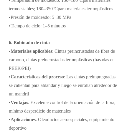
•
Temperatura de moldeado: 130
–
180
°C
para materiales
termoestables; 180
–
350
°C
para materiales termoplásticos
•
Presión de moldeado: 5
–
30 MPa
•
Tiempo de ciclo: 1
–
5 minutos
6. Bobinado de cinta
•
Materiales aplicables
: Cintas preincrustadas de fibra de
carbono, cintas preincrustadas termoplásticas (basadas en
PEEK/PEI)
•
Características del proceso
:
Las cintas preimpregnadas
se calientan para ablandar y luego se enrollan alrededor de
un mandril
•
Ventajas
: Excelente control de la orientación de la fibra,
mínimo desperdicio de materiales
•
Aplicaciones
: Oleoductos aeroespaciales, equipamiento
deportivo