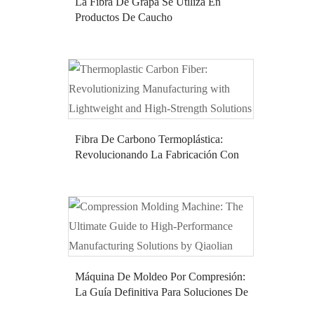
La Fibra De Grapa Se Utiliza En
Productos De Caucho
Fibra De Carbono Termoplástica:
Revolucionando La Fabricación Con
Soluciones Ligeras Y De Alta
Resistencia
Máquina De Moldeo Por Compresión:
La Guía Definitiva Para Soluciones De
Fabricación De Alto Rendimiento Por