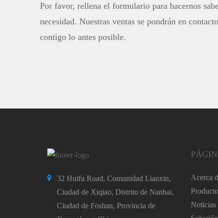
Por favor, rellena el formulario para hacernos sabe
necesidad. Nuestras ventas se pondrán en contact
contigo lo antes posible.
PÁGIN
Acerca 
32 Huifu Road, Comunidad Lianxin,
Producto
Ciudad de Xiqiao, Distrito de Nanhai,
Noticias
Ciudad de Foshan, Provincia de