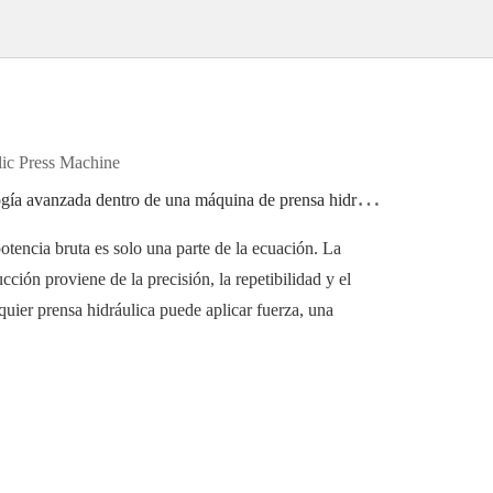
M
ás allá de la fuerza: La tecnología avanzada dentro de una máquina de prensa hidráulica personalizada Qiaoliana
tencia bruta es solo una parte de la ecuación. La
ción proviene de la precisión, la repetibilidad y el
quier prensa hidráulica puede aplicar fuerza, una