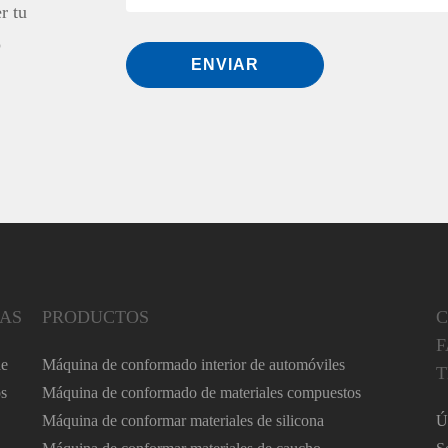
r tu
o
ENVIAR
AS
PRODUCTOS
C
F
de
Máquina de conformado interior de automóviles
T
s
Máquina de conformado de materiales compuestos
Máquina de conformar materiales de silicona
Ú