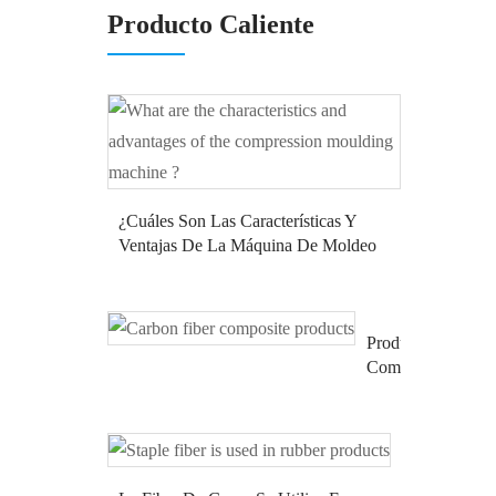
Producto Caliente
¿Cuáles Son Las Características Y
Ventajas De La Máquina De Moldeo
Por Compresión?
Productos
Compuestos
De
Fibra
De
Carbono